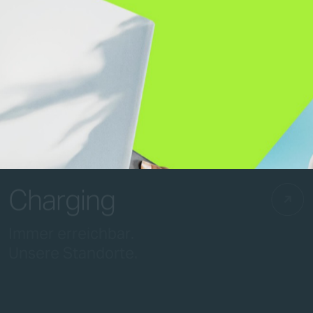
Ü
b
e
r
m
b
l
t
y
S
e
r
v
i
c
e
s
C
h
a
r
g
i
n
g
F
A
Q
Charging
Immer erreichbar.
Unsere Standorte.